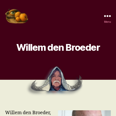
Menu
Surrealisme,
de
kenmerken,
de
Willem den Broeder
surrealisten,
wat
is
surrealisme.
Willem den Broeder,