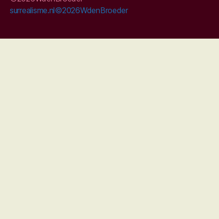
surrealisme.nl©2026WdenBroeder