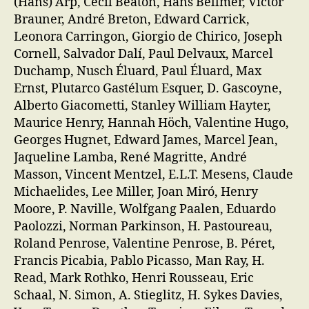
(Hans) Arp, Cecil Beaton, Hans Bellmer, Victor
Brauner, André Breton, Edward Carrick,
Leonora Carringon, Giorgio de Chirico, Joseph
Cornell, Salvador Dalí, Paul Delvaux, Marcel
Duchamp, Nusch Éluard, Paul Éluard, Max
Ernst, Plutarco Gastélum Esquer, D. Gascoyne,
Alberto Giacometti, Stanley William Hayter,
Maurice Henry, Hannah Höch, Valentine Hugo,
Georges Hugnet, Edward James, Marcel Jean,
Jaqueline Lamba, René Magritte, André
Masson, Vincent Mentzel, E.L.T. Mesens, Claude
Michaelides, Lee Miller, Joan Miró, Henry
Moore, P. Naville, Wolfgang Paalen, Eduardo
Paolozzi, Norman Parkinson, H. Pastoureau,
Roland Penrose, Valentine Penrose, B. Péret,
Francis Picabia, Pablo Picasso, Man Ray, H.
Read, Mark Rothko, Henri Rousseau, Eric
Schaal, N. Simon, A. Stieglitz, H. Sykes Davies,