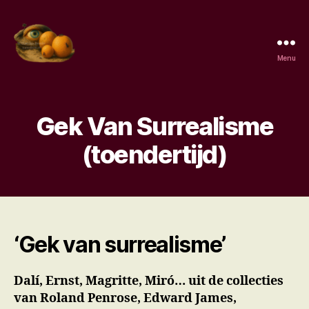
Menu
Surrealisme,
de
kenmerken,
de
Gek Van Surrealisme
surrealisten,
wat
(toendertijd)
is
surrealisme.
‘Gek van surrealisme’
Dalí, Ernst, Magritte, Miró… uit de collecties
van Roland Penrose, Edward James,