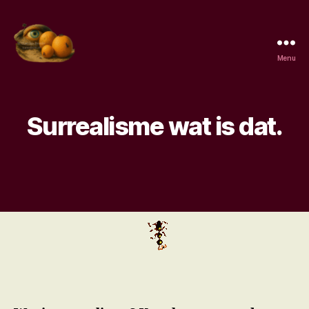
Menu
Surrealisme,
de
kenmerken,
de
Surrealisme wat is dat.
surrealisten,
wat
is
surrealisme.