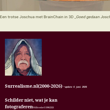
Een trotse Joschua met BrainChain in 3D _
Goed gedaan Josc
Surrealisme.nl(2000-2026)
-
update 6 juni
2026
Schilder niet, wat je kan
fotograferen
WdBroeder©1998/2026