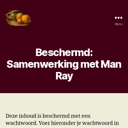
Menu
Surrealisme,
de
kenmerken,
de
Beschermd:
surrealisten,
wat
Samenwerking met Man
is
Ray
surrealisme.
Deze inhoud is beschermd met een
wachtwoord. Voer hieronder je wachtwoord in