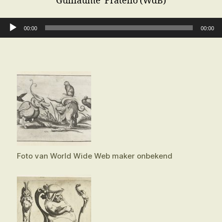
Guillaume Fratello (WdB)
Audiospeler
00:00
00:00
Foto van World Wide Web maker onbekend