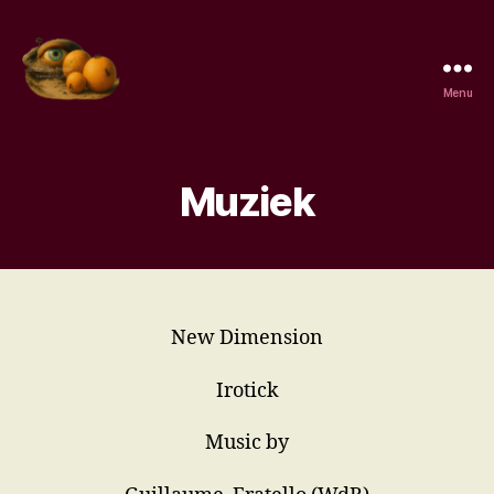
Menu
Surrealisme,
de
kenmerken,
de
Muziek
surrealisten,
wat
is
surrealisme.
New Dimension
Irotick
Music by