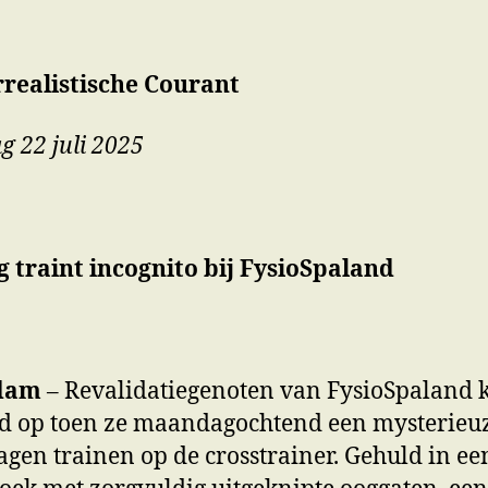
realistische Courant
g 22 juli 2025
 traint incognito bij FysioSpaland
dam
– Revalidatiegenoten van FysioSpaland 
d op toen ze maandagochtend een mysterieu
gen trainen op de crosstrainer. Gehuld in ee