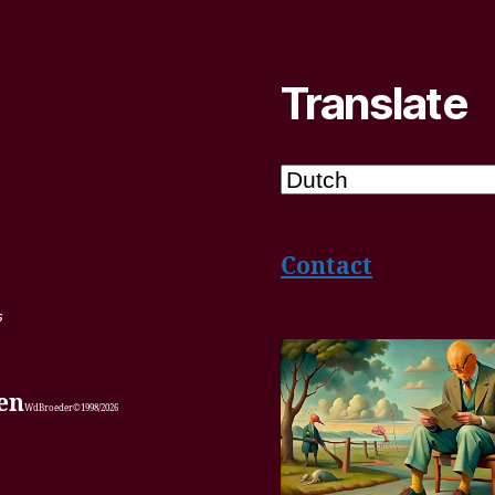
Translate
Contact
6
ren
WdBroeder©1998/2026