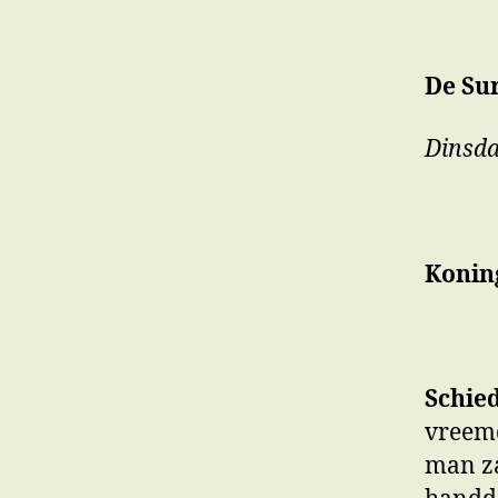
De Sur
Dinsda
Koning
Schie
vreem
man za