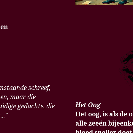
gen
enstaande schreef,
den, maar die
Het Oog
idige gedachte, die
Het oog, is als de
.."
alle zeeën bijeen
bloed sneller doe