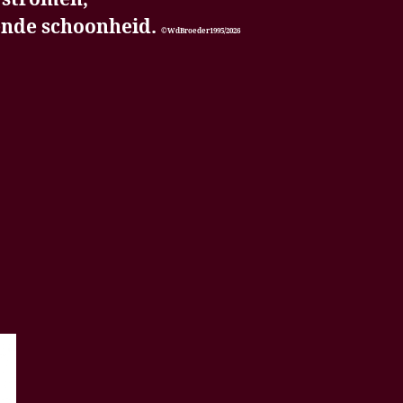
ende schoonheid.
©WdBroeder1995/2026