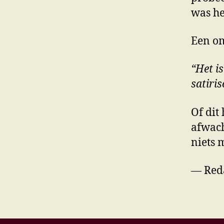
was he
Een om
“Het i
satiri
Of dit
afwach
niets m
— Reda