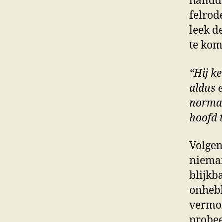
handdo
felrod
leek d
te kom
“Hij k
aldus 
normaa
hoofd 
Volgen
niema
blijkb
onhebb
vermom
probee