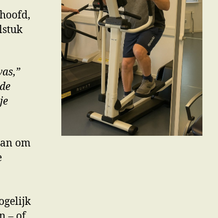
 hoofd,
lstuk
was,”
 de
je
gaan om
e
ogelijk
n – of