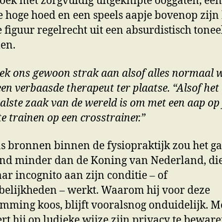
ek met zorgvuldig uitgeknipte ooggaten, een
e hoge hoed en een speels aapje bovenop zijn
e figuur regelrecht uit een absurdistisch tonee
en.
eek ons gewoon strak aan alsof alles normaal 
een verbaasde therapeut ter plaatse. “Alsof het
lste zaak van de wereld is om met een aap op 
te trainen op een crosstrainer.”
s bronnen binnen de fysiopraktijk zou het 
nd minder dan de Koning van Nederland, di
aar incognito aan zijn conditie – of
elijkheden – werkt. Waarom hij voor deze
ming koos, blijft vooralsnog onduidelijk. M
rt hij op ludieke wijze zijn privacy te beware