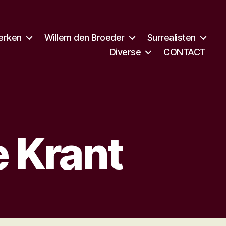
erken
Willem den Broeder
Surrealisten
Diverse
CONTACT
e Krant