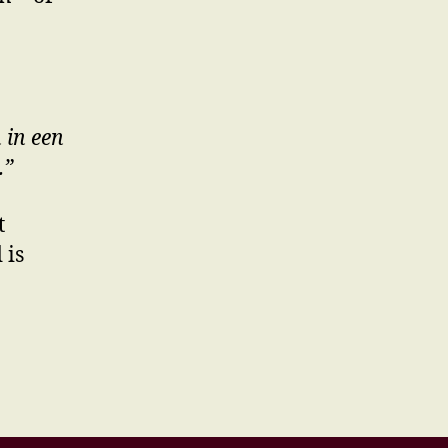
 in een
.”
t
 is