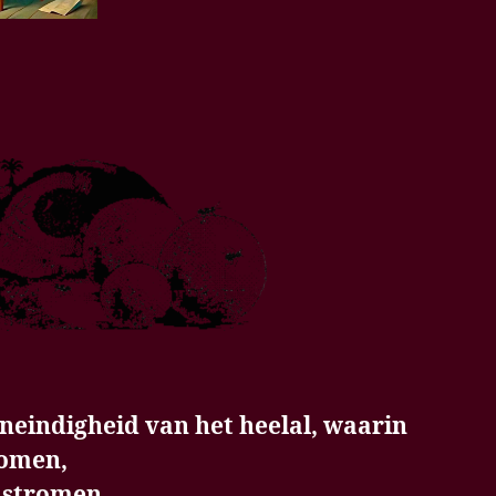
 oneindigheid van het heelal, waarin
komen,
t stromen,