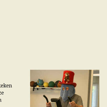
keken
ze
n