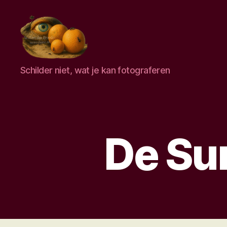
Surrealisme,
Schilder niet, wat je kan fotograferen
de
kenmerken,
de
surrealisten,
wat
is
De Sur
surrealisme.